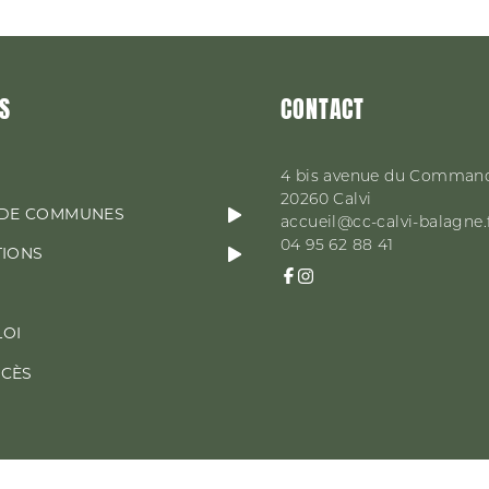
S
CONTACT
4 bis avenue du Comman
20260
Calvi
DE COMMUNES
accueil@cc-calvi-balagne.
04 95 62 88 41
TIONS
LOI
CCÈS