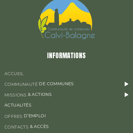
&
MISSIONS
ACTIONS
ACTUALITÉS
INFORMATIONS
D’EMPLOI
OFFRES
ACCUEIL
DE COMMUNES
COMMUNAUTÉ
& ACTIONS
MISSIONS
CONTACT & ACCÈS
ACTUALITÉS
D’EMPLOI
OFFRES
& ACCÈS
CONTACTS