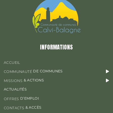
&
MISSIONS
ACTIONS
ACTUALITÉS
INFORMATIONS
D’EMPLOI
OFFRES
ACCUEIL
DE COMMUNES
COMMUNAUTÉ
& ACTIONS
MISSIONS
CONTACT & ACCÈS
ACTUALITÉS
D’EMPLOI
OFFRES
& ACCÈS
CONTACTS