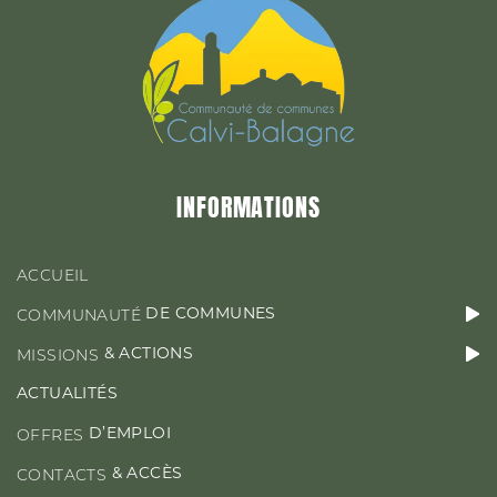
&
MISSIONS
ACTIONS
ACTUALITÉS
INFORMATIONS
D’EMPLOI
OFFRES
ACCUEIL
DE COMMUNES
COMMUNAUTÉ
& ACTIONS
MISSIONS
CONTACT & ACCÈS
ACTUALITÉS
D’EMPLOI
OFFRES
& ACCÈS
CONTACTS