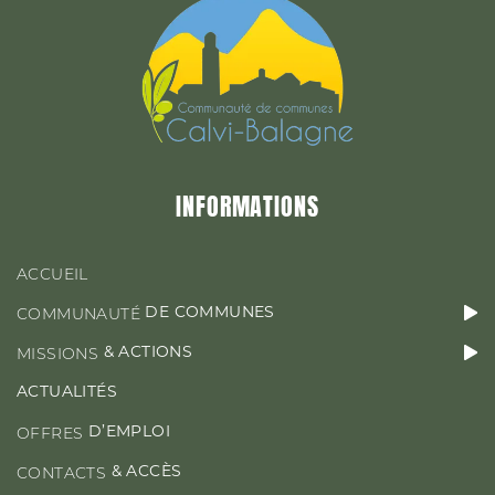
&
MISSIONS
ACTIONS
ACTUALITÉS
INFORMATIONS
D’EMPLOI
OFFRES
ACCUEIL
DE COMMUNES
COMMUNAUTÉ
& ACTIONS
MISSIONS
CONTACT & ACCÈS
ACTUALITÉS
D’EMPLOI
OFFRES
& ACCÈS
CONTACTS