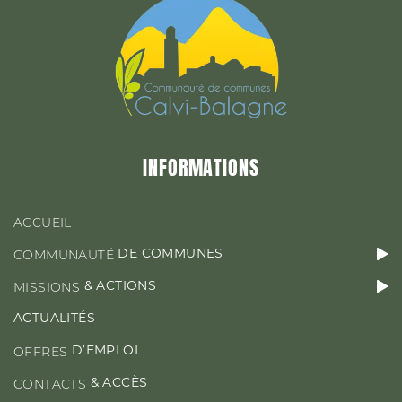
&
MISSIONS
ACTIONS
ACTUALITÉS
INFORMATIONS
D’EMPLOI
OFFRES
ACCUEIL
DE COMMUNES
COMMUNAUTÉ
& ACTIONS
MISSIONS
CONTACT & ACCÈS
ACTUALITÉS
D’EMPLOI
OFFRES
& ACCÈS
CONTACTS