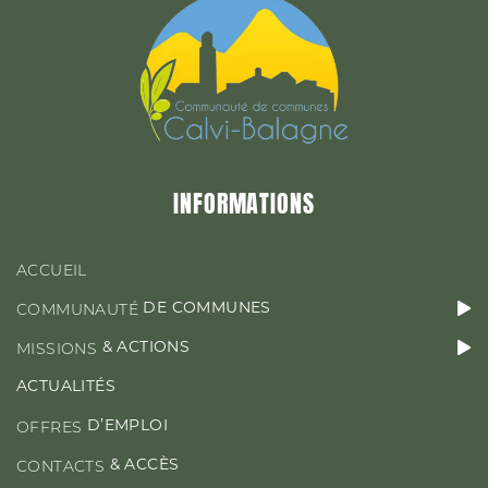
&
MISSIONS
ACTIONS
ACTUALITÉS
INFORMATIONS
D’EMPLOI
OFFRES
ACCUEIL
DE COMMUNES
COMMUNAUTÉ
& ACTIONS
MISSIONS
CONTACT & ACCÈS
ACTUALITÉS
D’EMPLOI
OFFRES
& ACCÈS
CONTACTS