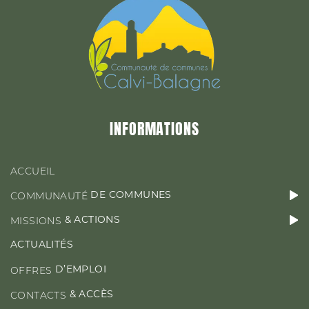
&
MISSIONS
ACTIONS
ACTUALITÉS
INFORMATIONS
D’EMPLOI
OFFRES
ACCUEIL
DE COMMUNES
COMMUNAUTÉ
& ACTIONS
MISSIONS
CONTACT & ACCÈS
ACTUALITÉS
D’EMPLOI
OFFRES
& ACCÈS
CONTACTS