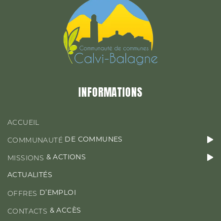
&
MISSIONS
ACTIONS
ACTUALITÉS
INFORMATIONS
D’EMPLOI
OFFRES
ACCUEIL
DE COMMUNES
COMMUNAUTÉ
& ACTIONS
MISSIONS
CONTACT & ACCÈS
ACTUALITÉS
D’EMPLOI
OFFRES
& ACCÈS
CONTACTS