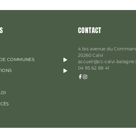
S
CONTACT
4 bis avenue du Comman
20260
Calvi
DE COMMUNES
accueil@cc-calvi-balagne.
04 95 62 88 41
TIONS
LOI
CCÈS