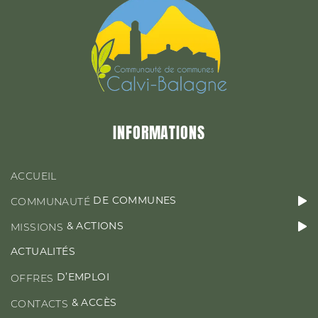
&
MISSIONS
ACTIONS
ACTUALITÉS
INFORMATIONS
D’EMPLOI
OFFRES
ACCUEIL
DE COMMUNES
COMMUNAUTÉ
& ACTIONS
MISSIONS
CONTACT & ACCÈS
ACTUALITÉS
D’EMPLOI
OFFRES
& ACCÈS
CONTACTS