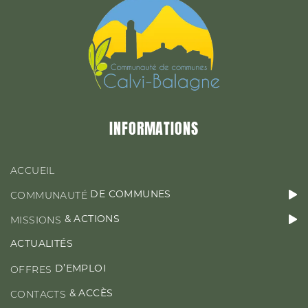
&
MISSIONS
ACTIONS
ACTUALITÉS
INFORMATIONS
D’EMPLOI
OFFRES
ACCUEIL
DE COMMUNES
COMMUNAUTÉ
& ACTIONS
MISSIONS
CONTACT & ACCÈS
ACTUALITÉS
D’EMPLOI
OFFRES
& ACCÈS
CONTACTS