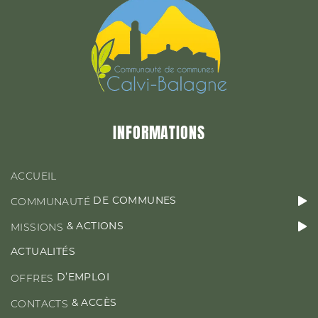
&
MISSIONS
ACTIONS
ACTUALITÉS
INFORMATIONS
D’EMPLOI
OFFRES
ACCUEIL
DE COMMUNES
COMMUNAUTÉ
& ACTIONS
MISSIONS
CONTACT & ACCÈS
ACTUALITÉS
D’EMPLOI
OFFRES
& ACCÈS
CONTACTS