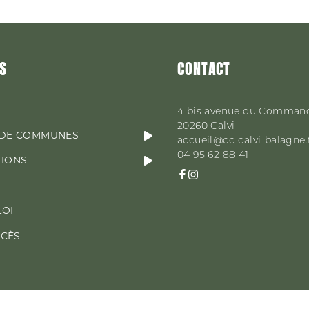
S
CONTACT
4 bis avenue du Comman
20260
Calvi
DE COMMUNES
accueil@cc-calvi-balagne.
04 95 62 88 41
TIONS
LOI
CCÈS