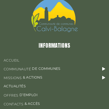
&
MISSIONS
ACTIONS
ACTUALITÉS
INFORMATIONS
D’EMPLOI
OFFRES
ACCUEIL
DE COMMUNES
COMMUNAUTÉ
& ACTIONS
MISSIONS
CONTACT & ACCÈS
ACTUALITÉS
D’EMPLOI
OFFRES
& ACCÈS
CONTACTS