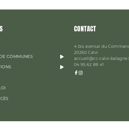
S
CONTACT
4 bis avenue du Comman
20260
Calvi
DE COMMUNES
accueil@cc-calvi-balagne.
04 95 62 88 41
TIONS
LOI
CCÈS