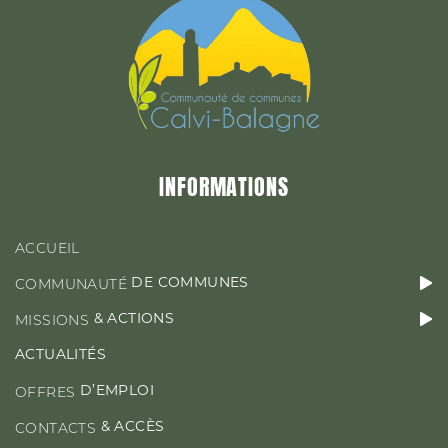
&
MISSIONS
ACTIONS
ACTUALITÉS
INFORMATIONS
D’EMPLOI
OFFRES
ACCUEIL
DE COMMUNES
COMMUNAUTÉ
& ACTIONS
MISSIONS
CONTACT & ACCÈS
ACTUALITÉS
D’EMPLOI
OFFRES
& ACCÈS
CONTACTS