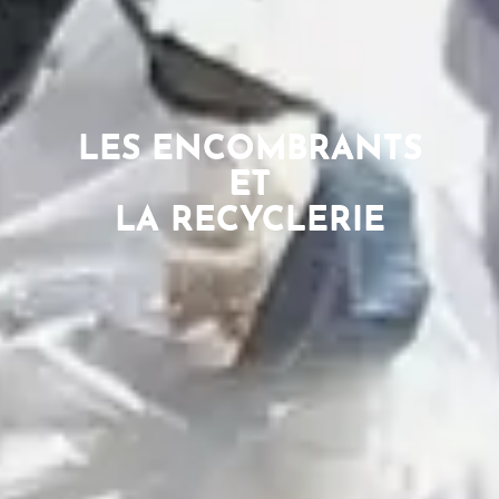
MIS
LES ENCOMBRANTS
ET
&
LA RECYCLERIE