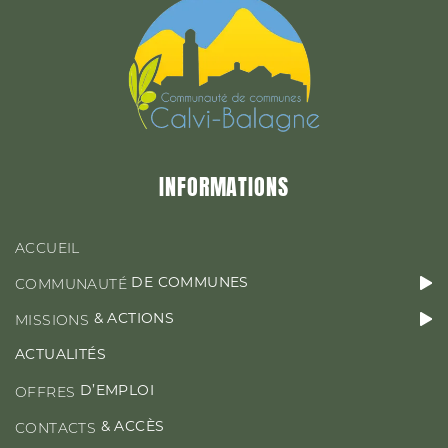
&
MISSIONS
ACTIONS
ACTUALITÉS
INFORMATIONS
D’EMPLOI
OFFRES
ACCUEIL
DE COMMUNES
COMMUNAUTÉ
& ACTIONS
MISSIONS
CONTACT & ACCÈS
ACTUALITÉS
D’EMPLOI
OFFRES
& ACCÈS
CONTACTS